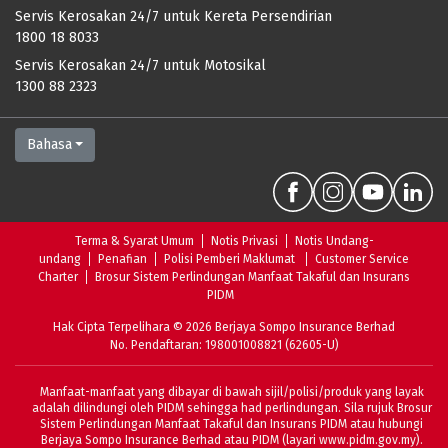
Servis Kerosakan 24/7 untuk Kereta Persendirian
1800 18 8033
Servis Kerosakan 24/7 untuk Motosikal
1300 88 2323
Bahasa
Terma & Syarat Umum
Notis Privasi
Notis Undang-
undang
Penafian
Polisi Pemberi Maklumat
Customer Service
Charter
Brosur Sistem Perlindungan Manfaat Takaful dan Insurans
PIDM
Hak Cipta Terpelihara
©
2026
Berjaya Sompo Insurance Berhad
No. Pendaftaran
: 198001008821 (62605-U)
Manfaat-manfaat yang dibayar di bawah sijil/polisi/produk yang layak
adalah dilindungi oleh PIDM sehingga had perlindungan. Sila rujuk
Brosur
Sistem Perlindungan Manfaat Takaful dan Insurans PIDM
atau hubungi
Berjaya Sompo Insurance Berhad atau PIDM (layari
www.pidm.gov.my
).