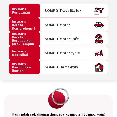
Insurans
SOMPO TravelSafe+
Perjalanan
Insurans
SOMPO
Motor
Kereta
Komprehensif
Insurans
Kereta
SOMPO MotorSafe
Berdasarkan
Jarak Tempuh
Insurans
SOMPO Motorcycle
Motosikal
Insurans
SOMPO
Home
Now
Kandungan
Rumah
Kami ialah sebahagian daripada Kumpulan Sompo, yang