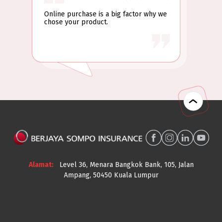
Online purchase is a big factor why we
chose your product.
Level 36, Menara Bangkok Bank, 105, Jalan
Ampang, 50450 Kuala Lumpur
BrandLaureate Industry Champion Brand ICON Award
Malaysian CMO E-commerce Marketing Gold Award
International Finance Awards - Best In-House
Marketing Team (Insurance)