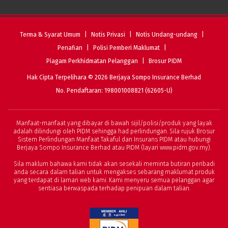
Terma & Syarat Umum
Notis Privasi
Notis Undang-undang
Penafian
Polisi Pemberi Maklumat
Piagam Perkhidmatan Pelanggan
Brosur PIDM
Hak Cipta Terpelihara © 2026 Berjaya Sompo Insurance Berhad
No. Pendaftaran: 198001008821 (62605-U)
Manfaat-manfaat yang dibayar di bawah sijil/polisi/produk yang layak
adalah dilindungi oleh PIDM sehingga had perlindungan. Sila rujuk
Brosur
Sistem Perlindungan Manfaat Takaful dan Insurans PIDM
atau hubungi
Berjaya Sompo Insurance Berhad atau PIDM (layari
www.pidm.gov.my
).
Sila maklum bahawa kami tidak akan sesekali meminta butiran peribadi
anda secara dalam talian untuk mengakses sebarang maklumat produk
yang terdapat di laman web kami. Kami menyeru semua pelanggan agar
sentiasa berwaspada terhadap penipuan dalam talian.